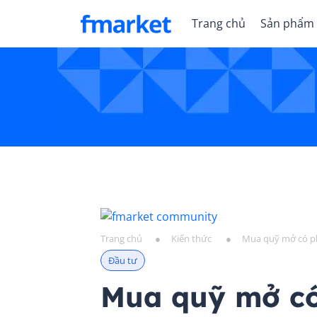
Trang chủ
Sản phẩm
Trang chủ
●
Kiến thức
●
Mua quỹ mở có ph
Đầu tư
Mua quỹ mở có