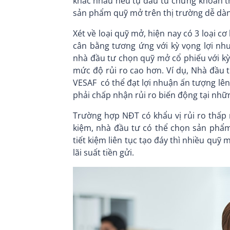
khác nhau nếu tự đầu tư chứng khoán th
sản phẩm quỹ mở trên thị trường dễ dàn
Xét về loại quỹ mở, hiện nay có 3 loại c
cân bằng tương ứng với kỳ vọng lợi nh
nhà đầu tư chọn quỹ mở cổ phiếu với kỳ
mức độ rủi ro cao hơn. Ví dụ, Nhà đầu
VESAF có thể đạt lợi nhuận ấn tượng lê
phải chấp nhận rủi ro biến động tại nhữ
Trường hợp NĐT có khẩu vị rủi ro thấp n
kiệm, nhà đầu tư có thể chọn sản phẩm 
tiết kiệm liên tục tạo đáy thì nhiều quỹ
lãi suất tiền gửi.