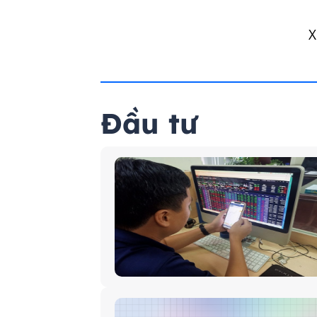
X
Đầu tư