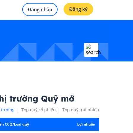
Đăng ký
Đăng nhập
hị trường Quỹ mở
|
|
 trường
Top quỹ cổ phiếu
Top quỹ trái phiếu
ên CCQ/Loại quỹ
Lợi nhuận