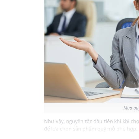
Mua quỹ
Như vậy, nguyên tắc đầu tiên khi khi chọ
để lựa chọn sản phẩm quỹ mở phù hợp.