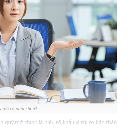
 mở có phải chọn?
n quỹ mở chính là hiểu rõ khẩu vị rủi ro bản thân