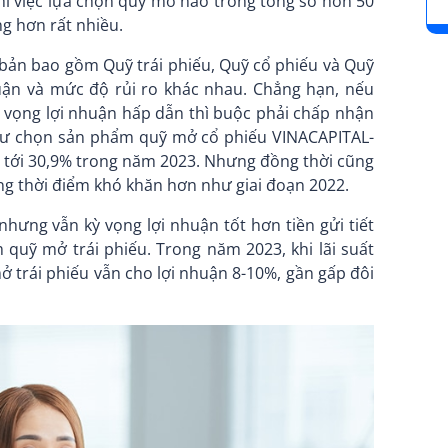
ì việc lựa chọn quỹ mở nào trong tổng số hơn 50
g hơn rất nhiều.
ơ bản bao gồm Quỹ trái phiếu, Quỹ cổ phiếu và Quỹ
uận và mức độ rủi ro khác nhau. Chẳng hạn, nếu
 vọng lợi nhuận hấp dẫn thì buộc phải chấp nhận
 tư chọn sản phẩm quỹ mở cổ phiếu VINACAPITAL-
n tới 30,9% trong năm 2023. Nhưng đồng thời cũng
ng thời điểm khó khăn hơn như giai đoạn 2022.
hưng vẫn kỳ vọng lợi nhuận tốt hơn tiền gửi tiết
quỹ mở trái phiếu. Trong năm 2023, khi lãi suất
 mở trái phiếu vẫn cho lợi nhuận 8-10%, gần gấp đôi