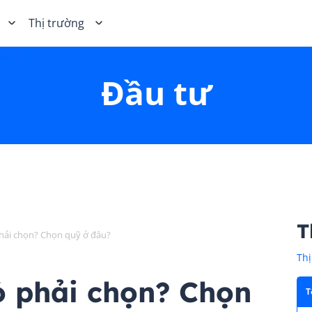
Thị trường
Đầu tư
T
ải chọn? Chọn quỹ ở đâu?
Thị
 phải chọn? Chọn
T