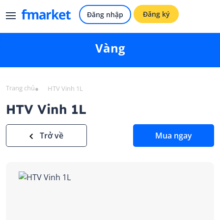
Đăng ký
Đăng nhập
Vàng
Trang chủ
●
HTV Vinh 1L
HTV Vinh 1L
Trở về
Mua ngay